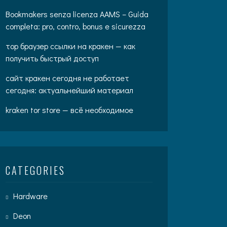
Bookmakers senza licenza AAMS – Guida
completa: pro, contro, bonus e sicurezza
тор браузер ссылки на кракен — как
получить быстрый доступ
сайт кракен сегодня не работает
сегодня: актуальнейший материал
kraken tor store — всё необходимое
CATEGORIES
Hardware
Deon