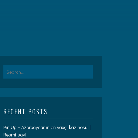
Search
for:
RECENT POSTS
Pin Up – Azərbaycanın ən yaxşı kazinosu |
Rəsmi sayt